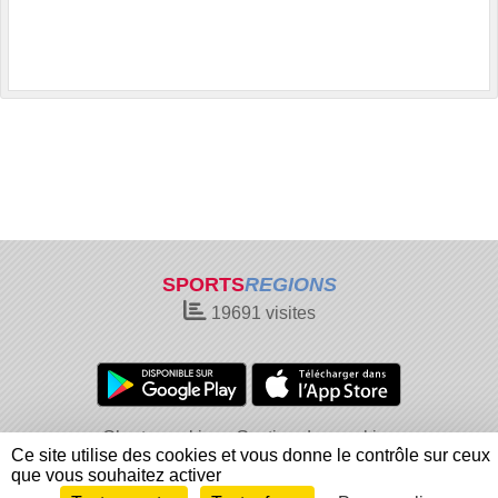
SPORTS
REGIONS
19691
visites
Charte cookies
Gestion des cookies
Ce site utilise des cookies et vous donne le contrôle sur ceux
Informations légales
Signaler un contenu inapproprié
que vous souhaitez activer